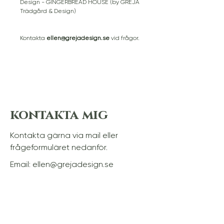
Design - GINGERBREAD HOUSE (by GREJA
Trädgård & Design)
Kontakta
ellen@grejadesign.se
vid frågor.
kontakta mig
Kontakta gärna via mail eller
frågeformuläret nedanför.
Email:
ellen@grejadesign.se
Namn
*