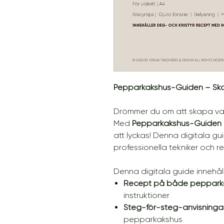
Pepparkakshus-Guiden – Sk
Drömmer du om att skapa vac
Med
Pepparkakshus-Guiden
att lyckas! Denna digitala gu
professionella tekniker och r
Denna digitala guide innehåll
Recept på både pepparka
instruktioner
Steg-för-steg-anvisninga
pepparkakshus