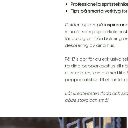
Professionella spritsteknike
Tips på smarta verktyg
för
Guiden bjuder på
inspireran
mina år som pepparkakshusby
lär du dig allt från bakning o
dekorering av dina hus.
På 17 sidor får du exklusiva te
ta dina pepparkakshus till n
eller erfaren, kan du med lite
pepparkakshus till ett unikt k
Låt kreativiteten flöda och 
både stora och små!