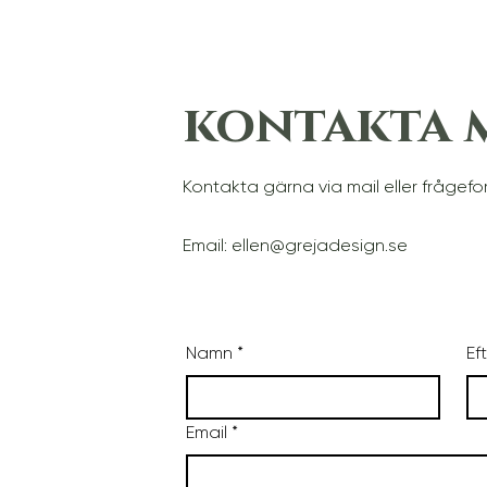
kontakta 
Kontakta gärna via mail eller frågefo
Email:
ellen@grejadesign.se
Namn
*
Ef
Email
*