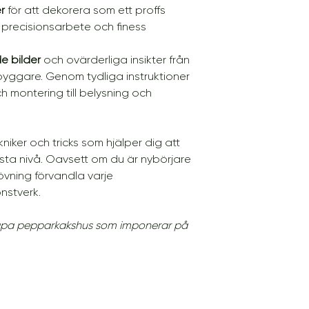
r
för att dekorera som ett proffs
 precisionsarbete och finess
de bilder
och ovärderliga insikter från
ggare. Genom tydliga instruktioner
ch montering till belysning och
kniker och tricks som hjälper dig att
ästa nivå. Oavsett om du är nybörjare
 övning förvandla varje
onstverk.
skapa pepparkakshus som imponerar på