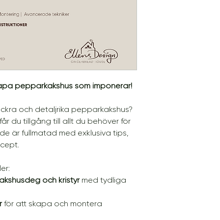
skickas tillsammans
RETUR
Om varan är felaktig
förväntningarna, ko
omgående inom 7 d
KÖPVILLKOR.
apa pepparkakshus som imponerar!
kra och detaljrika pepparkakshus?
får du tillgång till allt du behöver för
ide är fullmatad med exklusiva tips,
ecept.
er:
kshusdeg och kristyr
med tydliga
r
för att skapa och montera