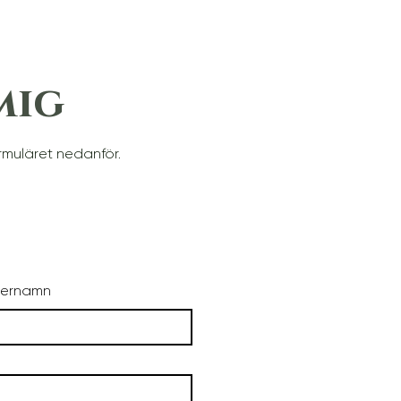
mig
rmuläret nedanför.
ternamn